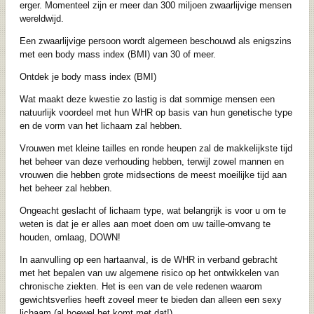
erger. Momenteel zijn er meer dan 300 miljoen zwaarlijvige mensen
wereldwijd.
Een zwaarlijvige persoon wordt algemeen beschouwd als enigszins
met een body mass index (BMI) van 30 of meer.
Ontdek je body mass index (BMI)
Wat maakt deze kwestie zo lastig is dat sommige mensen een
natuurlijk voordeel met hun WHR op basis van hun genetische type
en de vorm van het lichaam zal hebben.
Vrouwen met kleine tailles en ronde heupen zal de makkelijkste tijd
het beheer van deze verhouding hebben, terwijl zowel mannen en
vrouwen die hebben grote midsections de meest moeilijke tijd aan
het beheer zal hebben.
Ongeacht geslacht of lichaam type, wat belangrijk is voor u om te
weten is dat je er alles aan moet doen om uw taille-omvang te
houden, omlaag, DOWN!
In aanvulling op een hartaanval, is de WHR in verband gebracht
met het bepalen van uw algemene risico op het ontwikkelen van
chronische ziekten. Het is een van de vele redenen waarom
gewichtsverlies heeft zoveel meer te bieden dan alleen een sexy
lichaam (al hoewel het komt met dat!)